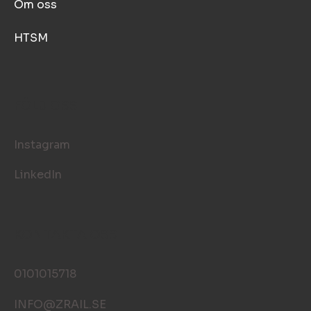
Om oss
HTSM
FÖLJ OSS
Instagram
LinkedIn
KONTAKTA OSS
0101015718
INFO@ZRAIL.SE